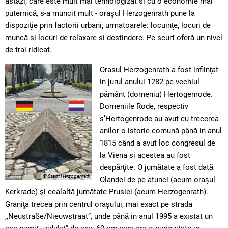
astăzi, care este mult mai tehnologizat si cu o economie mai
puternică, s-a muncit mult - oraşul Herzogenrath pune la
dispoziţie prin factorii urbani, urmatoarele: locuinţe, locuri de
muncă si locuri de relaxare si destindere. Pe scurt oferă un nivel
de trai ridicat.
Orasul Herzogenrath a fost infiinţat
in jurul anului 1282 pe vechiul
pământ (domeniu) Hertogenrode.
Domeniile Rode, respectiv
s’Hertogenrode au avut cu trecerea
anilor o istorie comună până in anul
1815 când a avut loc congresul de
la Viena si acestea au fost
despărţite. O jumătate a fost dată
© Stadt Herzogenrath
Olandei de pe atunci (acum oraşul
Kerkrade) şi cealaltă jumătate Prusiei (acum Herzogenrath).
Graniţa trecea prin centrul oraşului, mai exact pe strada
,,Neustraße/Nieuwstraat”, unde până in anul 1995 a existat un