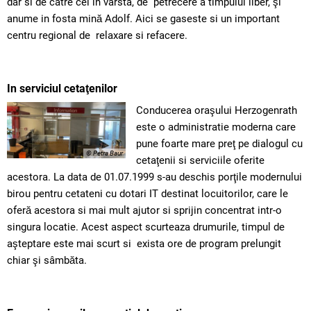
dar si de catre cei in varsta, de petrecere a timpului liber, şi
anume in fosta mină Adolf. Aici se gaseste si un important
centru regional de relaxare si refacere.
In serviciul cetaţenilor
Conducerea oraşului Herzogenrath
este o administratie moderna care
pune foarte mare preţ pe dialogul cu
© Petra Baur
cetaţenii si serviciile oferite
acestora. La data de 01.07.1999 s-au deschis porţile modernului
birou pentru cetateni cu dotari IT destinat locuitorilor, care le
oferă acestora si mai mult ajutor si sprijin concentrat intr-o
singura locatie. Acest aspect scurteaza drumurile, timpul de
aşteptare este mai scurt si exista ore de program prelungit
chiar şi sâmbăta.