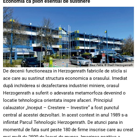
Economia ca pilon esential de sustinere
Baur, Petra, © Stadt Herzogenrath
De decenii functioneaza in Herzogenrath fabricile de sticla si
ace care au sustinut structura economica a orasului. Imediat
după inchiderea si dezafectarea industriei miniere, orasul
Herzogenrath a suferit o adevarata metamorfoza devenind o
locatie tehnologica orientata inspre afaceri. Principiul
calauzator „Inceput – Crestere – Investire” a fost punctul
central al acestei dezvoltari. In acest context in anul 1989 s-a
infiintat Parcul Tehnologic Herzogenrath. De atunci pana in
momentul de fata sunt peste 180 de firme inscrise care au creat