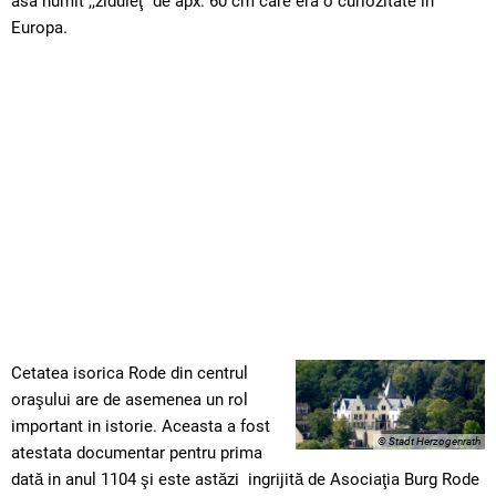
asa numit ,,ziduleţ” de apx. 60 cm care era o curiozitate in
Europa.
Cetatea isorica Rode din centrul
oraşului are de asemenea un rol
important in istorie. Aceasta a fost
© Stadt Herzogenrath
atestata documentar pentru prima
dată in anul 1104 şi este astăzi ingrijită de Asociaţia Burg Rode