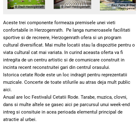
Baur, Petra, © Stadt
© Stadt Herzogenrath
© Stadt Herzogenrath
Herzogenrath
Aceste trei componente formeaza premisele unei vieti
confortabile in Herzogenrath. Pe langa numeroasele facilitati
sportive si de recreere, Herzogenrath ofera si un program
cultural diversificat. Mai multe locatii stau la dispozitie pentru o
viata cultural cat mai variata. In curind aceasta oferta va fi
intregita de un centru artistic si de comunicare construit in
incinta recent reconstruitei gari din centrul orasului.
Istorica cetate Rode este un loc indragit pentru reprezentatii
muzicale. Concerte de toate stilurile au atras deja mult public
aici.
Anual are loc Festivalul Cetatii Rode. Tarabe, muzica, clovni,
dans si multe altele se gasec aici pe parcursul unui week-end
intreg si consituie in acea perioada elementul principal de
atractie al urbei.