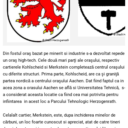
© Stadt He
© Stadt Herzogenrath
Din fostul oraş bazat pe minerit si industrie s-a dezvoltat repede
un oraş high-tech. Cele două mari parţi ale oraşului, respectiv
cartierele Kohlscheid si Merkstein completează centrul oraşului
cu diferite structuri. Prima parte, Kohlscheid, are ca şi graniţă
partea nordică a centrului oraşului Aachen. Dat fiind faptul ca in
acea zona a orasului Aachen se află si Universitatea Tehnică, s-
a considerat aceasta locatie ca fiind cea mai potrivita pentru
infiintarea in acest loc a Parcului Tehnologic Herzogenrath.
Celalalt cartier, Merkstein, este, dupa inchiderea minelor de
cărbuni, un loc foarte cunoscut si apreciat, atat de catre tineri