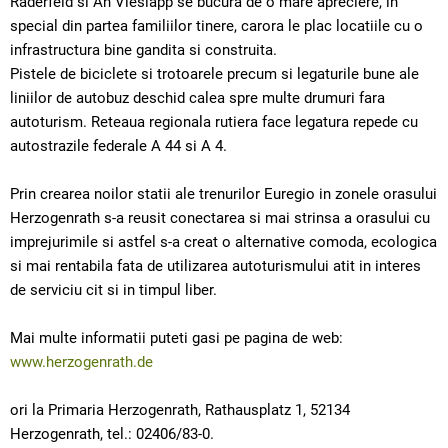
Raderfeld si An Vieslapp se bucura de o mare apreciere, in
special din partea familiilor tinere, carora le plac locatiile cu o
infrastructura bine gandita si construita.
Pistele de biciclete si trotoarele precum si legaturile bune ale
liniilor de autobuz deschid calea spre multe drumuri fara
autoturism. Reteaua regionala rutiera face legatura repede cu
autostrazile federale A 44 si A 4.
Prin crearea noilor statii ale trenurilor Euregio in zonele orasului
Herzogenrath s-a reusit conectarea si mai strinsa a orasului cu
imprejurimile si astfel s-a creat o alternative comoda, ecologica
si mai rentabila fata de utilizarea autoturismului atit in interes
de serviciu cit si in timpul liber.
Mai multe informatii puteti gasi pe pagina de web:
www.herzogenrath.de
ori la Primaria Herzogenrath, Rathausplatz 1, 52134
Herzogenrath, tel.: 02406/83-0.