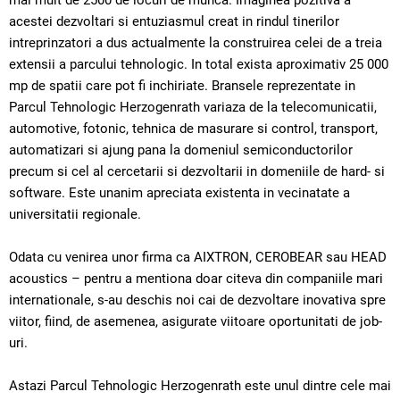
mai mult de 2500 de locuri de munca. Imaginea pozitiva a
acestei dezvoltari si entuziasmul creat in rindul tinerilor
intreprinzatori a dus actualmente la construirea celei de a treia
extensii a parcului tehnologic. In total exista aproximativ 25 000
mp de spatii care pot fi inchiriate. Bransele reprezentate in
Parcul Tehnologic Herzogenrath variaza de la telecomunicatii,
automotive, fotonic, tehnica de masurare si control, transport,
automatizari si ajung pana la domeniul semiconductorilor
precum si cel al cercetarii si dezvoltarii in domeniile de hard- si
software. Este unanim apreciata existenta in vecinatate a
universitatii regionale.
Odata cu venirea unor firma ca AIXTRON, CEROBEAR sau HEAD
acoustics – pentru a mentiona doar citeva din companiile mari
internationale, s-au deschis noi cai de dezvoltare inovativa spre
viitor, fiind, de asemenea, asigurate viitoare oportunitati de job-
uri.
Astazi Parcul Tehnologic Herzogenrath este unul dintre cele mai