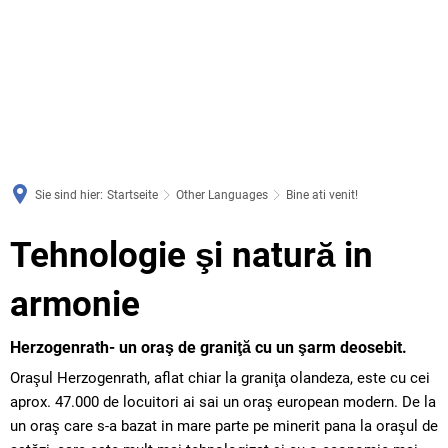
Sie sind hier:
Startseite
Other Languages
Bine ati venit!
Bine
Tehnologie şi natură in
ati
armonie
venit!
Herzogenrath- un oraş de graniţă cu un şarm deosebit.
Oraşul Herzogenrath, aflat chiar la graniţa olandeza, este cu cei
aprox. 47.000 de locuitori ai sai un oraş european modern. De la
un oraş care s-a bazat in mare parte pe minerit pana la oraşul de