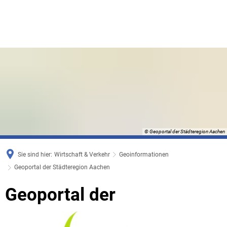
© Geoportal der Städteregion Aachen
Sie sind hier:
Wirtschaft & Verkehr
Geoinformationen
Geoportal der Städteregion Aachen
Geoportal
Geoportal der
der
Städteregion