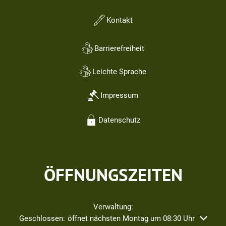
Kontakt
Barrierefreiheit
Leichte Sprache
Impressum
Datenschutz
ÖFFNUNGSZEITEN
Verwaltung:
Klicken, um weitere Öffnungs- oder Schließzeiten auszublend
Geschlossen:
öffnet nächsten Montag um 08:30 Uhr