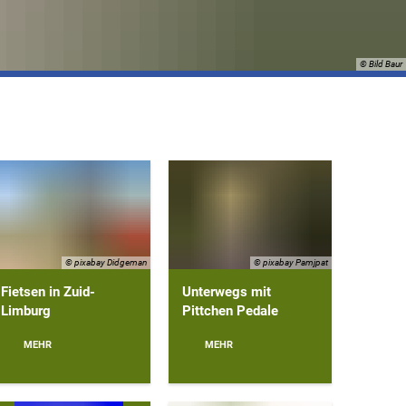
© Bild Baur
© pixabay Didgeman
© pixabay Pamjpat
Fietsen in Zuid-
Unterwegs mit
Limburg
Pittchen Pedale
MEHR
MEHR