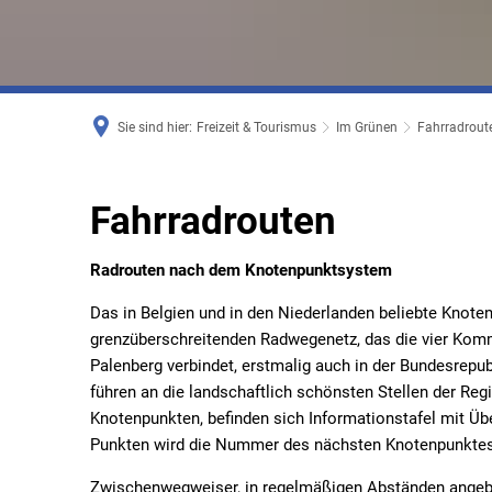
Sie sind hier:
Freizeit & Tourismus
Im Grünen
Fahrradrout
Fahrradrouten
Fahrradrouten
Radrouten nach dem Knotenpunktsystem
Das in Belgien und in den Niederlanden beliebte Kno
grenzüberschreitenden Radwegenetz, das die vier Kom
Palenberg verbindet, erstmalig auch in der Bundesrep
führen an die landschaftlich schönsten Stellen der Re
Knotenpunkten, befinden sich Informationstafel mit Ü
Punkten wird die Nummer des nächsten Knotenpunktes 
Zwischenwegweiser, in regelmäßigen Abständen angebra