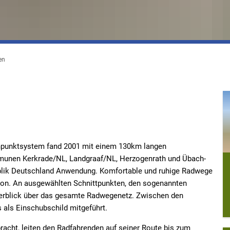
en
tenpunktsystem fand 2001 mit einem 130km langen
munen Kerkrade/NL, Landgraaf/NL, Herzogenrath und Übach-
ublik Deutschland Anwendung. Komfortable und ruhige Radwege
gion. An ausgewählten Schnittpunkten, den sogenannten
berblick über das gesamte Radwegenetz. Zwischen den
als Einschubschild mitgeführt.
cht, leiten den Radfahrenden auf seiner Route bis zum