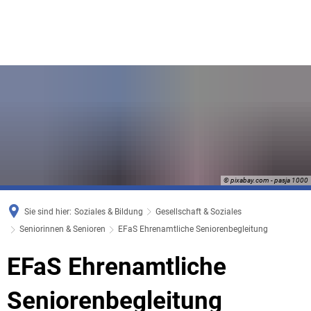
© pixabay.com - pasja 1000
Sie sind hier:
Soziales & Bildung
Gesellschaft & Soziales
Seniorinnen & Senioren
EFaS Ehrenamtliche Seniorenbegleitung
EFaS
EFaS Ehrenamtliche
Ehrenamtliche
Seniorenbegleitung
Seniorenbegleitung