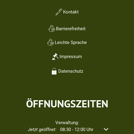
Kontakt
Barrierefreiheit
Leichte Sprache
Impressum
Datenschutz
ÖFFNUNGSZEITEN
Verwaltung:
Klicken, um weitere Öffnungs- oder Schließzeiten aus
Jetzt geöffnet:
08:30
-
12:00
Uhr
Von 08:30 bis 12