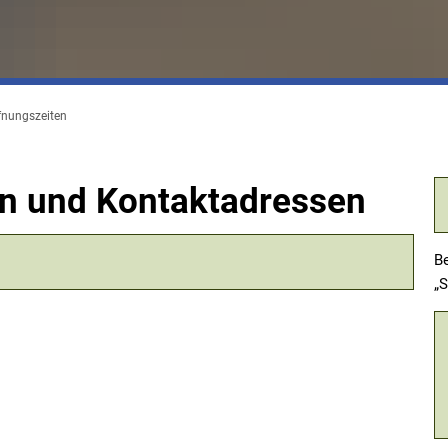
fnungszeiten
en und Kontaktadressen
Be
„S