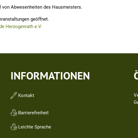
ll von Abwesenheiten des Hausmeisters.
eranstaltungen geöffnet.
de Herzogenrath e.V.
INFORMATIONEN
V
Kontakt
Kl
G
Barrierefreiheit
Leichte Sprache