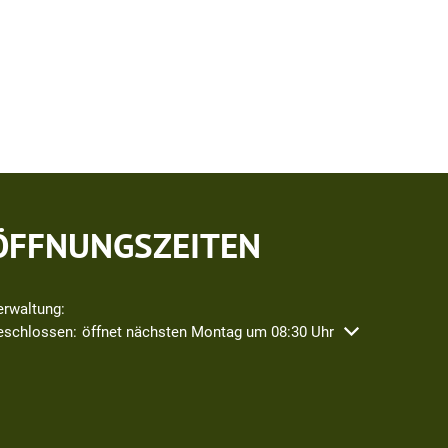
ÖFFNUNGSZEITEN
erwaltung:
icken, um weitere Öffnungs- oder Schließzeiten auszublenden
eschlossen:
öffnet nächsten Montag um 08:30 Uhr