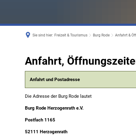
Sie sind hier:
Freizeit & Tourismus
Burg Rode
Anfahrt & Öf
Anfahrt
Anfahrt, Öffnungszeit
&
Anfahrt und Postadresse
Öffnungszeiten
Die Adresse der Burg Rode lautet
Burg Rode Herzogenrath e.V.
Postfach 1165
52111 Herzogenrath