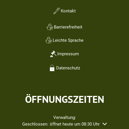
Kontakt
Barrierefreiheit
Leichte Sprache
Impressum
Datenschutz
ÖFFNUNGSZEITEN
Verwaltung:
Klicken, um weitere Öffnungs- oder Schließzeiten ausz
Geschlossen:
öffnet heute um 08:30 Uhr