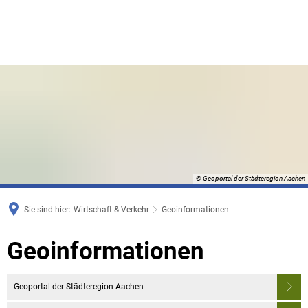
© Geoportal der Städteregion Aachen
Sie sind hier:
Wirtschaft & Verkehr
Geoinformationen
Geoinformationen
Geoinformationen
Geoportal der Städteregion Aachen