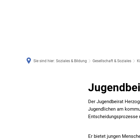
RATHAUS & SERVICE
BAUEN, PLANEN & UMWE
Sie sind hier:
Soziales & Bildung
Gesellschaft & Soziales
K
Jugendbeirat
Jugendbei
Der Jugendbeirat Herzoge
Jugendlichen am kommun
Entscheidungsprozesse n
Er bietet jungen Mensche