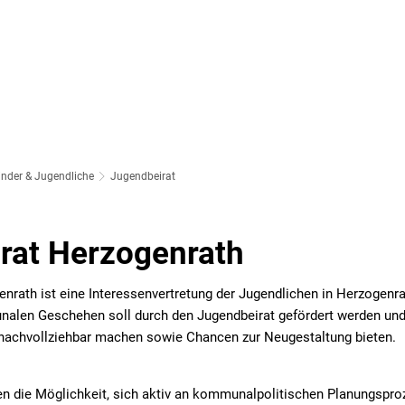
SOZIALES & BILDUNG
WIRTSCHAFT & VERKEHR
FREIZEIT 
LT
inder & Jugendliche
Jugendbeirat
rat Herzogenrath
nrath ist eine Interessenvertretung der Jugendlichen in Herzogenrat
alen Geschehen soll durch den Jugendbeirat gefördert werden un
achvollziehbar machen sowie Chancen zur Neugestaltung bieten.
n die Möglichkeit, sich aktiv an kommunalpolitischen Planungspro