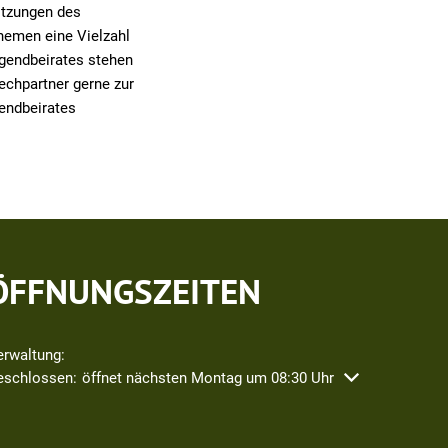
Sitzungen des
hemen eine Vielzahl
Jugendbeirates stehen
echpartner gerne zur
endbeirates
ÖFFNUNGSZEITEN
erwaltung:
icken, um weitere Öffnungs- oder Schließzeiten auszublenden
eschlossen:
öffnet nächsten Montag um 08:30 Uhr