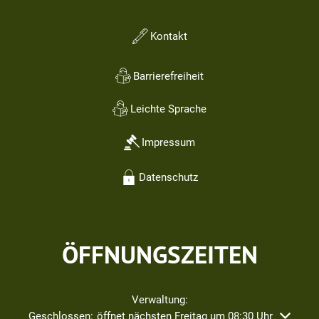
Kontakt
Barrierefreiheit
Leichte Sprache
Impressum
Datenschutz
ÖFFNUNGSZEITEN
Verwaltung:
Klicken, um weitere Öffnungs- oder Schließzeiten auszublend
Geschlossen:
öffnet nächsten Freitag um 08:30 Uhr