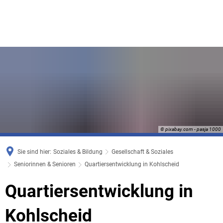
© pixabay.com - pasja 1000
Sie sind hier:
Soziales & Bildung
Gesellschaft & Soziales
Seniorinnen & Senioren
Quartiersentwicklung in Kohlscheid
Quartiersentwicklung
Quartiersentwicklung in
in
Kohlscheid
Kohlscheid