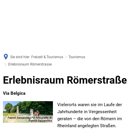
Sie sind hier:
Freizeit & Tourismus
Tourismus
Erlebnisraum Römerstrasse
Erlebnisraum
Erlebnisraum Römerstraße
Römerstrasse
Via Belgica
Vielerorts waren sie im Laufe der
Jahrhunderte in Vergessenheit
geraten – die von den Römern im
Patrick Gawandtka PG-fotografie, ©
Patrick Gawandtka
Rheinland angelegten Straßen.