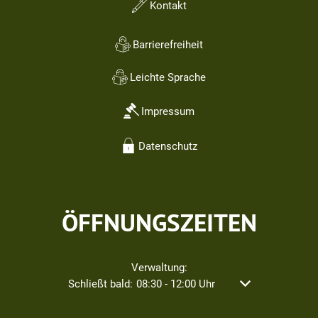
Kontakt
Barrierefreiheit
Leichte Sprache
Impressum
Datenschutz
ÖFFNUNGSZEITEN
Verwaltung:
Klicken, um weitere Öffnungs- oder Schließzeiten au
Schließt bald:
08:30
-
12:00
Uhr
Von 08:30 bis 12: