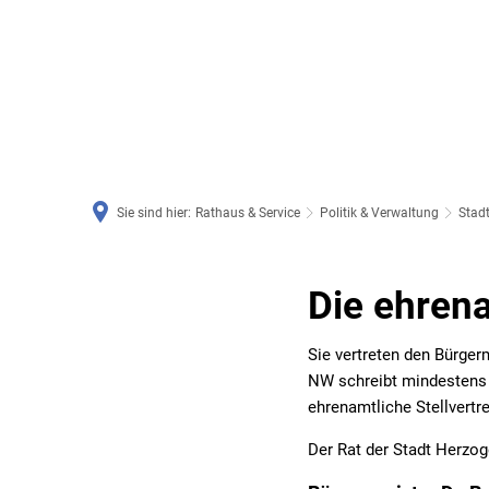
RATHAUS & SERVICE
BAUEN, PLANEN & UMWE
Sie sind hier:
Rathaus & Service
Politik & Verwaltung
Stadt
Ehrenamtliche
Die ehrena
Stellvertreter
Sie vertreten den Bürger
NW schreibt mindestens z
des
ehrenamtliche Stellvertre
Der Rat der Stadt Herzog
Bürgermeisters