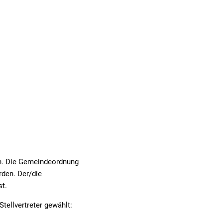
& TOURISMUS
ion. Die Gemeindeordnung
rden. Der/die
st.
tellvertreter gewählt: