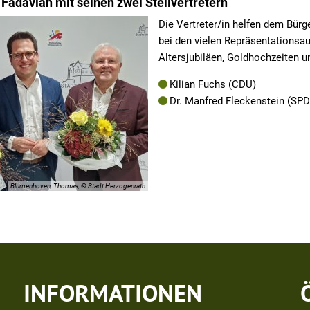
 Fadavian mit seinen zwei Stellvertretern
Die Vertreter/in helfen dem Bür
bei den vielen Repräsentationsa
Altersjubiläen, Goldhochzeiten 
Kilian Fuchs (CDU)
Dr. Manfred Fleckenstein (SPD
Blumenhoven, Thomas, © Stadt Herzogenrath
INFORMATIONEN