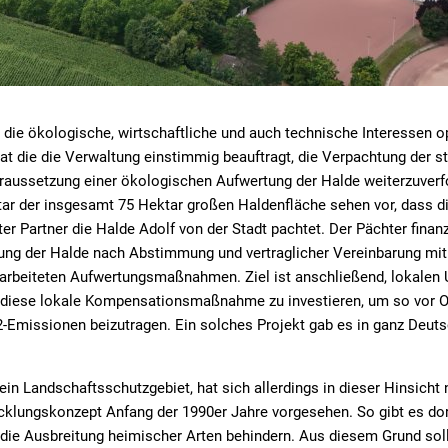
, die ökologische, wirtschaftliche und auch technische Interessen op
at die die Verwaltung einstimmig beauftragt, die Verpachtung der s
raussetzung einer ökologischen Aufwertung der Halde weiterzuverfo
ar der insgesamt 75 Hektar großen Haldenfläche sehen vor, dass d
er Partner die Halde Adolf von der Stadt pachtet. Der Pächter finan
ung der Halde nach Abstimmung und vertraglicher Vereinbarung mit
rarbeiteten Aufwertungsmaßnahmen. Ziel ist anschließend, lokalen
in diese lokale Kompensationsmaßnahme zu investieren, um so vor 
-Emissionen beizutragen. Ein solches Projekt gab es in ganz Deutsc
ein Landschaftsschutzgebiet, hat sich allerdings in dieser Hinsicht 
cklungskonzept Anfang der 1990er Jahre vorgesehen. So gibt es dor
 die Ausbreitung heimischer Arten behindern. Aus diesem Grund sol