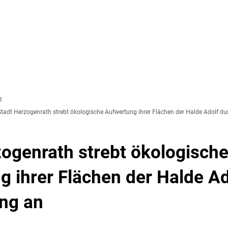
SOZIALES & BILDUNG
WIRTSCHAFT & VERKEHR
FREIZEIT 
LT
z
: Stadt Herzogenrath strebt ökologische Aufwertung ihrer Flächen der Halde Adolf 
zogenrath strebt ökologisch
 ihrer Flächen der Halde Ad
ng an