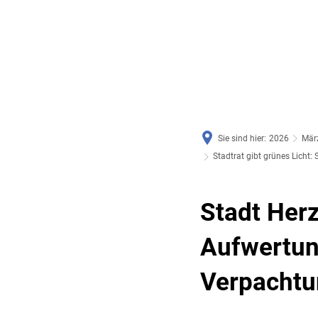
RATHAUS & SERVICE
BAUEN, PLANEN & UMWE
Sie sind hier:
2026
Mär
Stadtrat gibt grünes Licht
Stadt Her
Aufwertung
Verpachtu