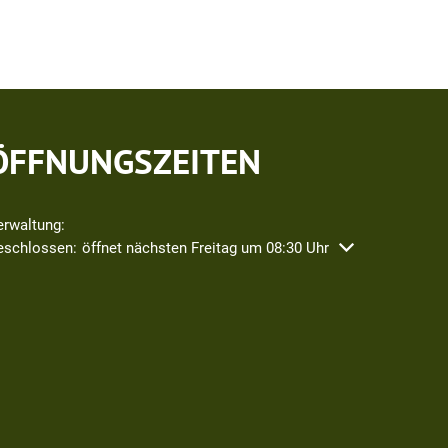
ÖFFNUNGSZEITEN
erwaltung:
icken, um weitere Öffnungs- oder Schließzeiten auszublenden
eschlossen:
öffnet nächsten Freitag um 08:30 Uhr