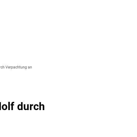
& TOURISMUS
durch Verpachtung an
e
olf durch