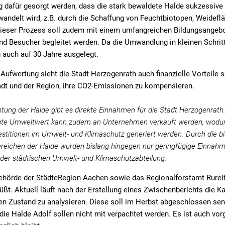
 dafür gesorgt werden, dass die stark bewaldete Halde sukzessive 
ndelt wird, z.B. durch die Schaffung von Feuchtbiotopen, Weidefl
ieser Prozess soll zudem mit einem umfangreichen Bildungsangebot
d Besucher begleitet werden. Da die Umwandlung in kleinen Schritte
 auch auf 30 Jahre ausgelegt.
ufwertung sieht die Stadt Herzogenrath auch finanzielle Vorteile s
dt und der Region, ihre CO2-Emissionen zu kompensieren.
tung der Halde gibt es direkte Einnahmen für die Stadt Herzogenrath.
gte Umweltwert kann zudem an Unternehmen verkauft werden, wodu
stitionen im Umwelt- und Klimaschutz generiert werden. Durch die bis
reichen der Halde wurden bislang hingegen nur geringfügige Einnahmen
der städtischen Umwelt- und Klimaschutzabteilung.
ehörde der StädteRegion Aachen sowie das Regionalforstamt Rureif
üßt. Aktuell läuft nach der Erstellung eines Zwischenberichts die K
n Zustand zu analysieren. Diese soll im Herbst abgeschlossen sen.
ie Halde Adolf sollen nicht mit verpachtet werden. Es ist auch vo