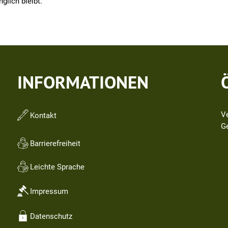
glich bleibt.
INFORMATIONEN
V
Kontakt
Kl
G
Barrierefreiheit
Leichte Sprache
Impressum
Datenschutz