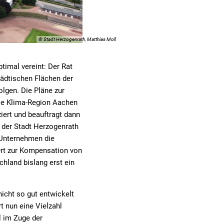
© Stadt Herzogenrath, Matthias Moll
timal vereint: Der Rat
tädtischen Flächen der
lgen. Die Pläne zur
ie Klima-Region Aachen
ziert und beauftragt dann
 der Stadt Herzogenrath
 Unternehmen die
Ort zur Kompensation von
hland bislang erst ein
nicht so gut entwickelt
t nun eine Vielzahl
l im Zuge der