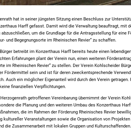
enrath hat in seiner jüngsten Sitzung einen Beschluss zur Unterstüt
erthaus Harff gefasst. Damit wird die Verwaltung beauftragt, mit 
 abzuschließen, um die Grundlage für die Antragsstellung für eine
r- und Begegnungsorte im Rheinischen Revier“ zu schaffen.
Bürger betreibt im Konzerthaus Harff bereits heute einen lebendige
hten Erfahrungen plant der Verein nun, einen weiteren Förderantr
te im Rheinischen Revier“ zu stellen. Der Verein Kohlscheider Bürger
er Fördermittel sein und ist für deren zweckentsprechende Verwen
h. Auch ein möglicher Eigenanteil wird durch den Verein getragen. 
eine finanziellen Verpflichtungen.
 Herzogenrath getroffenen Vereinbarung übernimmt der Verein Kohl
ondere die Planung und den weiteren Umbau des Konzerthaus Harff 
nahmen, die im Rahmen der Förderung Rheinisches Revier bewilligt
 kultureller Veranstaltungen sowie die Organisation von Projekten
 die Zusammenarbeit mit lokalen Gruppen und Kulturschaffenden. 