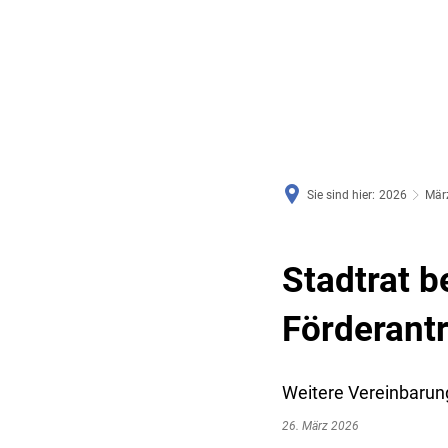
RATHAUS & SERVICE
BAUEN, PLANEN & UMWE
Sie sind hier:
2026
Mär
Stadtrat b
Förderant
Weitere Vereinbarun
26. März 2026