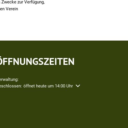
n Zwecke zur Verfügung,
den Verein
ÖFFNUNGSZEITEN
erwaltung:
icken, um weitere Öffnungs- oder Schließzeiten auszublenden
eschlossen:
öffnet heute um 14:00 Uhr