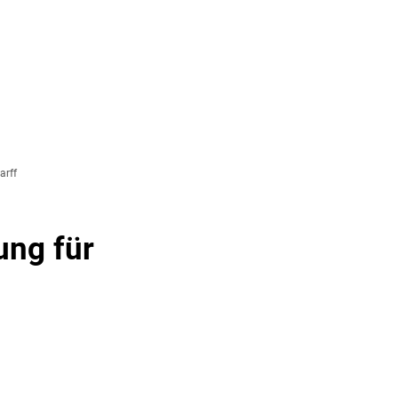
& TOURISMUS
arff
ung für