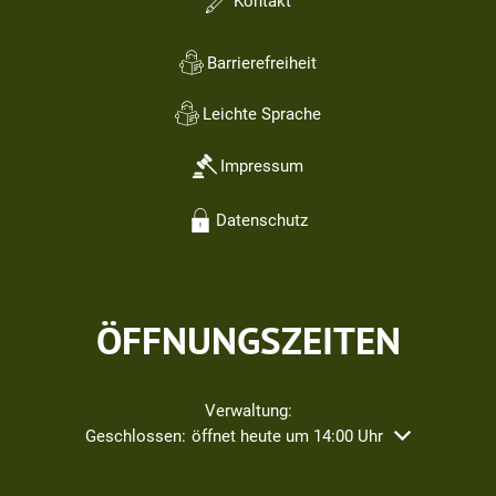
Kontakt
Barrierefreiheit
Leichte Sprache
Impressum
Datenschutz
ÖFFNUNGSZEITEN
Verwaltung:
Klicken, um weitere Öffnungs- oder Schließzeiten ausz
Geschlossen:
öffnet heute um 14:00 Uhr