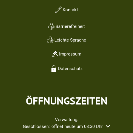
Kontakt
Barrierefreiheit
Leichte Sprache
Impressum
Datenschutz
ÖFFNUNGSZEITEN
Verwaltung:
Klicken, um weitere Öffnungs- oder Schließzeiten ausz
Geschlossen:
öffnet heute um 08:30 Uhr