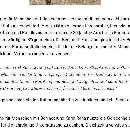
um für Menschen mit Behinderung Herzogenrath hat sein Jubiläum 
r Rathauses gefeiert. Am 8. Oktober kamen Ehrenamtler, Freunde u
altung und Politik zusammen, um die 30-jährige Arbeit des Forums 
dt zu würdigen. Bürgermeister Dr. Benjamin Fadavian ging in seiner 
t der Forumsmitglieder ein, sich für die Belange behinderter Mens
ch klare Verbesserungen zu erzeugen:
schen mit Behinderung hat sich in den letzten 30 Jahren auf vielfält
e Menschen in der Stadt Zugang zu Gebäuden, Toiletten oder dem ÖPNV
m stark in Sachen Beratung und Beistand aufgestellt und sorgt für Te
nander Herzogenraths – und somit für mehr Mitmenschlichkeit.“
gen sei, sich als Institution nachhaltig zu etablieren und die Stadt e
ms für Menschen mit Behinderung Karin Rana nutzte die Gelegenheit
für die jahrelange Unterstützung zu danken. Gleichzeitig verwies sie