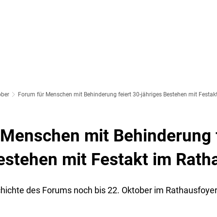
SOZIALES & BILDUNG
WIRTSCHAFT & VERKEHR
FREIZEIT 
LT
ober
Forum für Menschen mit Behinderung feiert 30-jähriges Bestehen mit Festak
 Menschen mit Behinderung f
estehen mit Festakt im Rath
chichte des Forums noch bis 22. Oktober im Rathausfoye