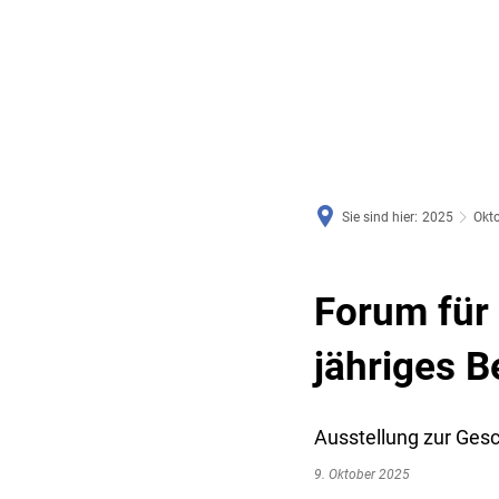
RATHAUS & SERVICE
BAUEN, PLANEN & UMWE
Sie sind hier:
2025
Okt
Forum für
jähriges B
Ausstellung zur Ges
9. Oktober 2025