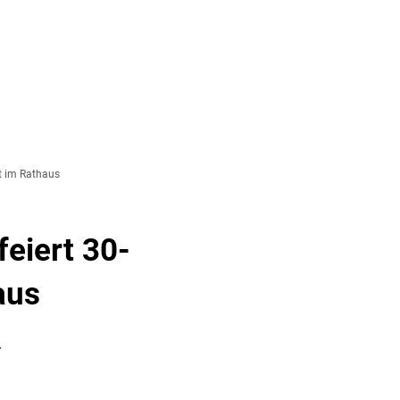
& TOURISMUS
t im Rathaus
eiert 30-
aus
r