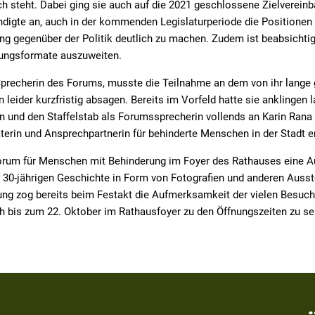
 steht. Dabei ging sie auch auf die 2021 geschlossene Zielvereinb
ndigte an, auch in der kommenden Legislaturperiode die Positionen
 gegenüber der Politik deutlich zu machen. Zudem ist beabsichtig
tungsformate auszuweiten.
Sprecherin des Forums, musste die Teilnahme an dem von ihr lange
 leider kurzfristig absagen. Bereits im Vorfeld hatte sie anklingen 
 und den Staffelstab als Forumssprecherin vollends an Karin Rana 
erin und Ansprechpartnerin für behinderte Menschen in der Stadt e
rum für Menschen mit Behinderung im Foyer des Rathauses eine Au
r 30-jährigen Geschichte in Form von Fotografien und anderen Auss
lung zog bereits beim Festakt die Aufmerksamkeit der vielen Besuc
och bis zum 22. Oktober im Rathausfoyer zu den Öffnungszeiten zu s