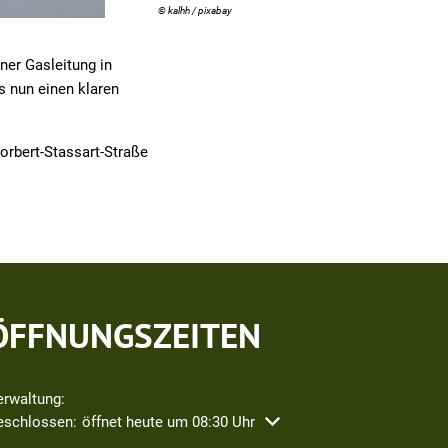
© kalhh / pixabay
ner Gasleitung in
 nun einen klaren
orbert-Stassart-Straße
ÖFFNUNGSZEITEN
erwaltung:
icken, um weitere Öffnungs- oder Schließzeiten auszublenden
eschlossen:
öffnet heute um 08:30 Uhr