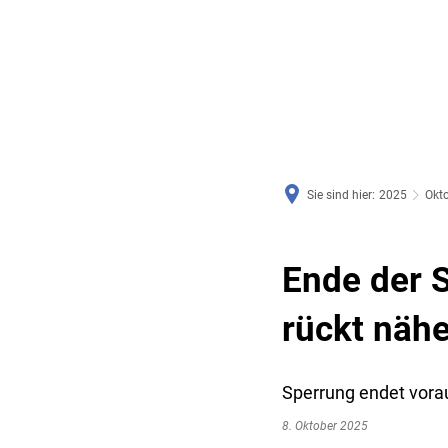
RATHAUS & SERVICE
BAUEN, PLANEN & UMWE
Sie sind hier:
2025
Okt
Ende der 
rückt nähe
Sperrung endet vora
8. Oktober 2025