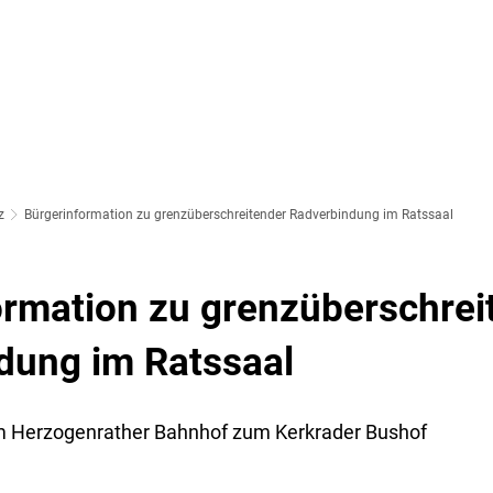
SOZIALES & BILDUNG
WIRTSCHAFT & VERKEHR
FREIZEIT 
LT
z
Bürgerinformation zu grenzüberschreitender Radverbindung im Ratssaal
ormation zu grenzüberschrei
dung im Ratssaal
m Herzogenrather Bahnhof zum Kerkrader Bushof