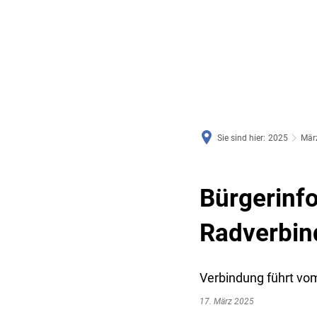
RATHAUS & SERVICE
BAUEN, PLANEN & UMWE
Sie sind hier:
2025
Mär
Bürgerinf
Radverbin
Verbindung führt vo
17. März 2025