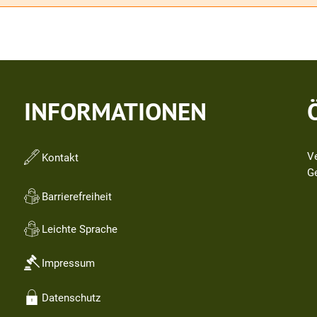
INFORMATIONEN
V
Kontakt
Kl
G
Barrierefreiheit
Leichte Sprache
Impressum
Datenschutz