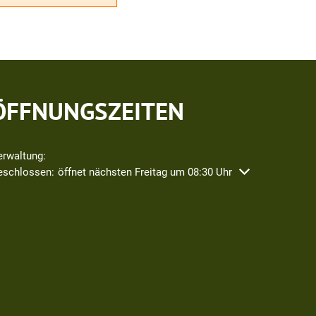
ÖFFNUNGSZEITEN
erwaltung:
icken, um weitere Öffnungs- oder Schließzeiten auszublenden
eschlossen:
öffnet nächsten Freitag um 08:30 Uhr