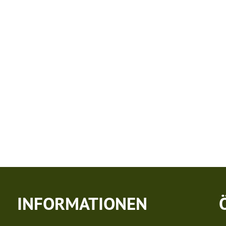
SOZIALES & BILDUNG
WIRTSCHAFT & VERKEHR
FREIZEIT 
LT
INFORMATIONEN