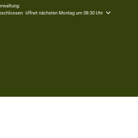
erwaltung:
icken, um weitere Öffnungs- oder Schließzeiten auszublenden
eschlossen:
öffnet nächsten Montag um 08:30 Uhr