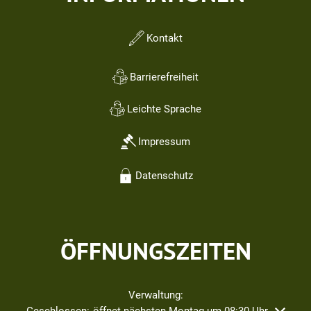
Kontakt
Barrierefreiheit
Leichte Sprache
Impressum
Datenschutz
ÖFFNUNGSZEITEN
Verwaltung:
Klicken, um weitere Öffnungs- oder Schließzeiten auszublend
Geschlossen:
öffnet nächsten Montag um 08:30 Uhr