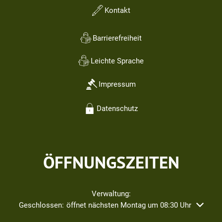
Kontakt
Barrierefreiheit
Leichte Sprache
Impressum
Datenschutz
ÖFFNUNGSZEITEN
Verwaltung:
Klicken, um weitere Öffnungs- oder Schließzeiten auszublend
Geschlossen:
öffnet nächsten Montag um 08:30 Uhr