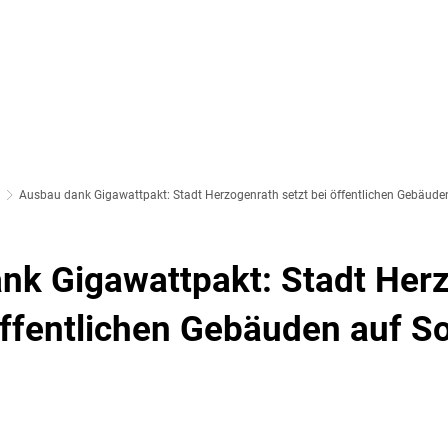
SOZIALES & BILDUNG
WIRTSCHAFT & VERKEHR
FREIZEIT 
LT
i
Ausbau dank Gigawattpakt: Stadt Herzogenrath setzt bei öffentlichen Gebäuden
nk Gigawattpakt: Stadt Her
öffentlichen Gebäuden auf So