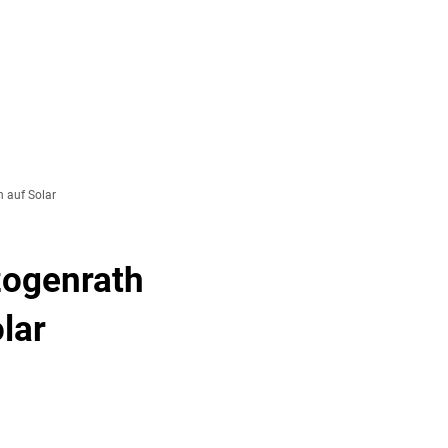
& TOURISMUS
 auf Solar
zogenrath
lar