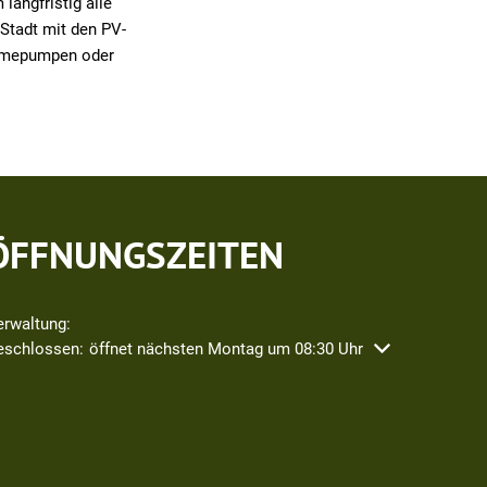
langfristig alle
Stadt mit den PV-
Wärmepumpen oder
ÖFFNUNGSZEITEN
erwaltung:
icken, um weitere Öffnungs- oder Schließzeiten auszublenden
eschlossen:
öffnet nächsten Montag um 08:30 Uhr