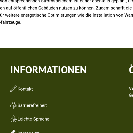
von entsprechenden Stromspeichern ist daher ebenfalls geplant, um 
en auf öffentlichen Gebäuden nutzen zu können. Zudem schafft die 
für weitere energetische Optimierungen wie die Installation von 
ofahrzeuge.
INFORMATIONEN
V
Kontakt
Kl
G
Barrierefreiheit
Leichte Sprache