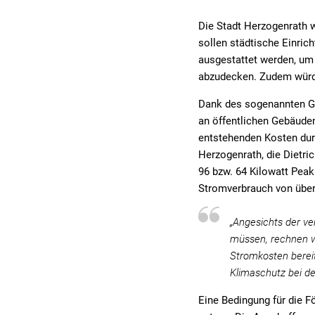
Die Stadt Herzogenrath 
sollen städtische Einric
ausgestattet werden, um 
abzudecken. Zudem würd
Dank des sogenannten Gi
an öffentlichen Gebäuden
entstehenden Kosten durc
Herzogenrath, die Dietri
96 bzw. 64 Kilowatt Peak
Stromverbrauch von über
„Angesichts der ve
müssen, rechnen wi
Stromkosten bereit
Klimaschutz bei d
Eine Bedingung für die F