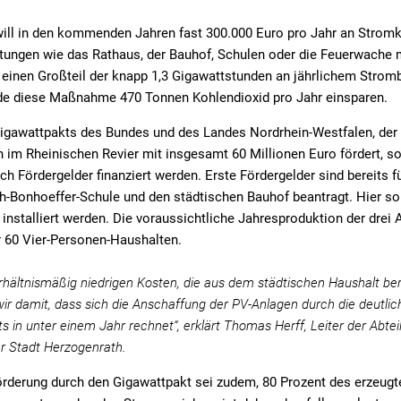
will in den kommenden Jahren fast 300.000 Euro pro Jahr an Strom
htungen wie das Rathaus, der Bauhof, Schulen oder die Feuerwache 
einen Großteil der knapp 1,3 Gigawattstunden an jährlichem Stromb
e diese Maßnahme 470 Tonnen Kohlendioxid pro Jahr einsparen.
gawattpakts des Bundes und des Landes Nordrhein-Westfalen, der
 im Rheinischen Revier mit insgesamt 60 Millionen Euro fördert, so
h Fördergelder finanziert werden. Erste Fördergelder sind bereits f
ch-Bonhoeffer-Schule und den städtischen Bauhof beantragt. Hier so
 installiert werden. Die voraussichtliche Jahresproduktion der drei
 60 Vier-Personen-Haushalten.
rhältnismäßig niedrigen Kosten, die aus dem städtischen Haushalt ber
r damit, dass sich die Anschaffung der PV-Anlagen durch die deutlic
s in unter einem Jahr rechnet“, erklärt Thomas Herff, Leiter der Abt
er Stadt Herzogenrath.
örderung durch den Gigawattpakt sei zudem, 80 Prozent des erzeug