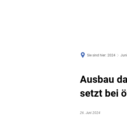
RATHAUS & SERVICE
BAUEN, PLANEN & UMWE
Sie sind hier:
2024
Jun
Ausbau da
setzt bei 
26. Juni 2024