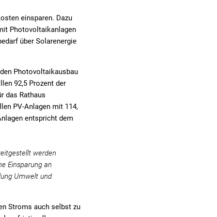
kosten einsparen. Dazu
mit Photovoltaikanlagen
edarf über Solarenergie
 den Photovoltaikausbau
llen 92,5 Prozent der
ür das Rathaus
llen PV-Anlagen mit 114,
 Anlagen entspricht dem
eitgestellt werden
he Einsparung an
eilung Umwelt und
ten Stroms auch selbst zu