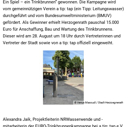
Ein Spiel – ein Trinkbrunnen“ gewonnen. Die Kampagne wird
vom gemeinnützigen Verein a tip: tap (ein Tipp: Leitungswasser)
durchgeführt und vom Bundesumweltministerium (BMUV)
gefördert. Als Gewinner erhielt Herzogenrath pauschal 15.000
Euro für Anschaffung, Bau und Wartung des Trinkbrunnens.
Dieser wird am 28. August um 18 Uhr durch Vertreterinnen und
Vertreter der Stadt sowie von a tip: tap offiziell eingeweiht.
© Venus Masoudi / Stadt Herzoegnerath
Alexandra Jaik, Projektleiterin NRWasserwende und -
mitarbeiterin der EURO-Trinkbrunnenkampagne bei a tip: tap e.V.