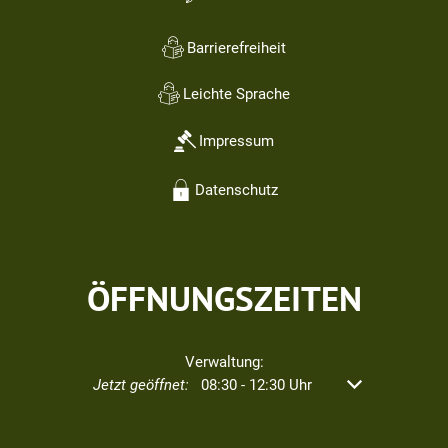
Barrierefreiheit
Leichte Sprache
Impressum
Datenschutz
ÖFFNUNGSZEITEN
Verwaltung:
Klicken, um weitere Öffnungs- oder Schließzeiten aus
Jetzt geöffnet:
08:30
-
12:30
Uhr
Von 08:30 bis 12