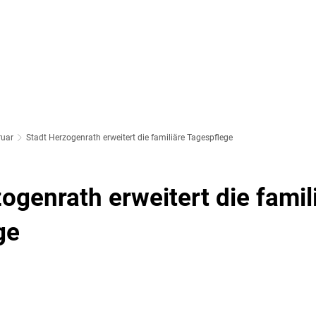
SOZIALES & BILDUNG
WIRTSCHAFT & VERKEHR
FREIZEIT 
LT
ruar
Stadt Herzogenrath erweitert die familiäre Tagespflege
ogenrath erweitert die famil
ge