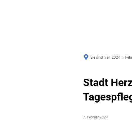
RATHAUS & SERVICE
BAUEN, PLANEN & UMWE
Sie sind hier:
2024
Feb
Stadt Herz
Tagespfle
7. Februar 2024