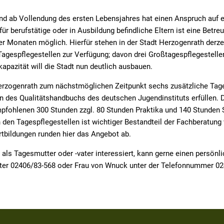
nd ab Vollendung des ersten Lebensjahres hat einen Anspruch auf 
r berufstätige oder in Ausbildung befindliche Eltern ist eine Betre
er Monaten möglich. Hierfür stehen in der Stadt Herzogenrath derze
Tagespflegestellen zur Verfügung; davon drei Großtagespflegestellen
apazität will die Stadt nun deutlich ausbauen.
Herzogenrath zum nächstmöglichen Zeitpunkt sechs zusätzliche Tag
 des Qualitätshandbuchs des deutschen Jugendinstituts erfüllen. Di
pfohlenen 300 Stunden zzgl. 80 Stunden Praktika und 140 Stunden S
n den Tagespflegestellen ist wichtiger Bestandteil der Fachberatung 
tbildungen runden hier das Angebot ab.
it als Tagesmutter oder -vater interessiert, kann gerne einen persö
ter 02406/83-568 oder Frau von Wnuck unter der Telefonnummer 02