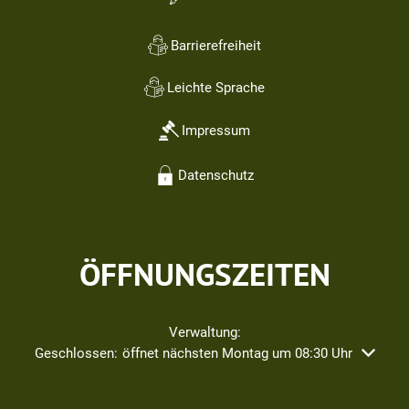
Barrierefreiheit
Leichte Sprache
Impressum
Datenschutz
ÖFFNUNGSZEITEN
Verwaltung:
Klicken, um weitere Öffnungs- oder Schließzeiten auszublend
Geschlossen:
öffnet nächsten Montag um 08:30 Uhr