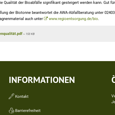
 Qualität der Bioabfälle signifikant gesteigert werden kann. Gut fü
üllung der Biotonne beantwortet die AWA-Abfallberatung unter 02403
agnenmaterial auch unter
www.regioentsorgung.de/bio
.
nqualität.pdf
~ 153 KB
INFORMATIONEN
V
Kontakt
Kl
Je
Barrierefreiheit