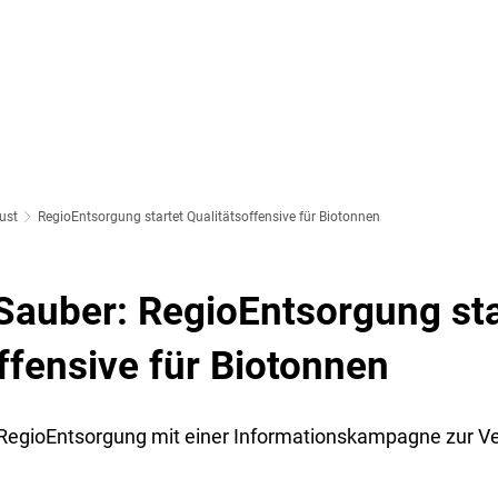
SOZIALES & BILDUNG
WIRTSCHAFT & VERKEHR
FREIZEIT 
LT
ust
RegioEntsorgung startet Qualitätsoffensive für Biotonnen
 Sauber:
RegioEntsorgung sta
ffensive für Biotonnen
e RegioEntsorgung mit einer Informationskampagne zur V