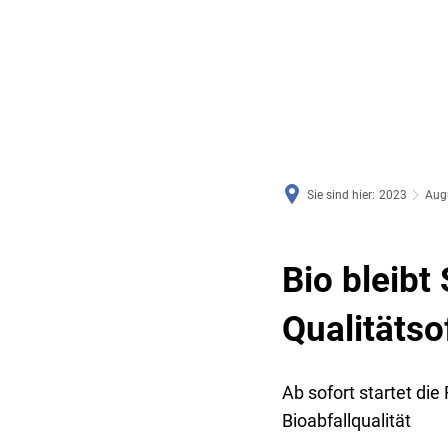
RATHAUS & SERVICE
BAUEN, PLANEN & UMWE
Sie sind hier:
2023
Aug
Bio bleibt
Qualitätso
Ab sofort startet di
Bioabfallqualität