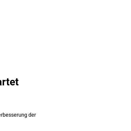
& TOURISMUS
rtet
erbesserung der