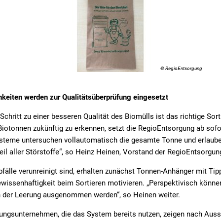
© RegioEntsorgung
keiten werden zur Qualitätsüberprüfung eingesetzt
Schritt zu einer besseren Qualität des Biomülls ist das richtige Sor
iotonnen zukünftig zu erkennen, setzt die RegioEntsorgung ab sofo
steme untersuchen vollautomatisch die gesamte Tonne und erlaube
il aller Störstoffe“, so Heinz Heinen, Vorstand der RegioEntsorgun
bfälle verunreinigt sind, erhalten zunächst Tonnen-Anhänger mit Tip
ewissenhaftigkeit beim Sortieren motivieren. „Perspektivisch könne
n der Leerung ausgenommen werden“, so Heinen weiter.
ungsunternehmen, die das System bereits nutzen, zeigen nach Auss