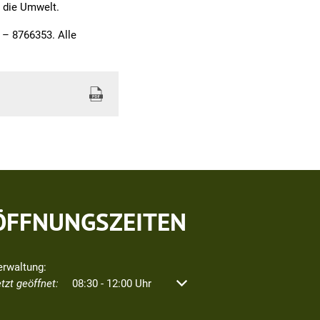
r die Umwelt.
 – 8766353. Alle
ÖFFNUNGSZEITEN
erwaltung:
icken, um weitere Öffnungs- oder Schließzeiten auszublenden
tzt geöffnet:
08:30
-
12:00
Uhr
Von 08:30 bis 12:00 Uhr