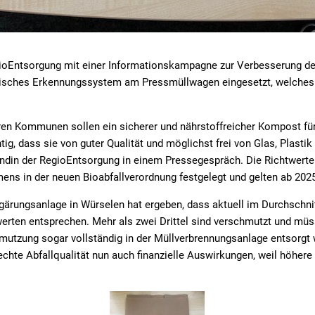
gioEntsorgung mit einer Informationskampagne zur Verbesserung der
tisches Erkennungssystem am Pressmüllwagen eingesetzt, welches S
ren Kommunen sollen ein sicherer und nährstoffreicher Kompost für
tig, dass sie von guter Qualität und möglichst frei von Glas, Plastik
ändin der RegioEntsorgung in einem Pressegespräch. Die Richtwert
s in der neuen Bioabfallverordnung festgelegt und gelten ab 2025 
ärungsanlage in Würselen hat ergeben, dass aktuell im Durchschni
werten entsprechen. Mehr als zwei Drittel sind verschmutzt und müs
mutzung sogar vollständig in der Müllverbrennungsanlage entsorgt 
echte Abfallqualität nun auch finanzielle Auswirkungen, weil höher