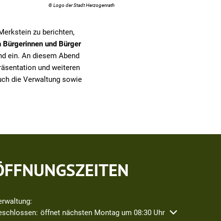
© Logo der Stadt Herzogenrath
erkstein zu berichten,
n Bürgerinnen und Bürger
nd ein. An diesem Abend
räsentation und weiteren
uch die Verwaltung sowie
ÖFFNUNGSZEITEN
erwaltung:
icken, um weitere Öffnungs- oder Schließzeiten auszublenden
eschlossen:
öffnet nächsten Montag um 08:30 Uhr