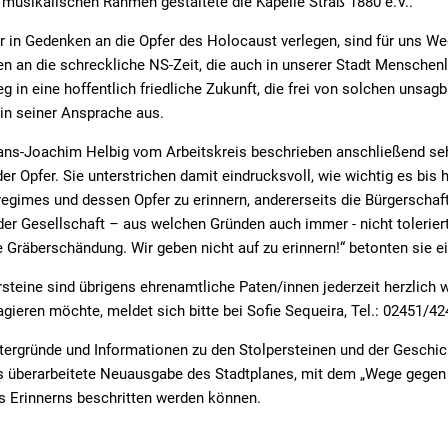
musikalischen Rahmen gestaltete die Kapelle Straß 1880 e.V..
ir in Gedenken an die Opfer des Holocaust verlegen, sind für uns We
an die schreckliche NS-Zeit, die auch in unserer Stadt Menschenl
 in eine hoffentlich friedliche Zukunft, die frei von solchen unsagb
 in seiner Ansprache aus.
ans-Joachim Helbig vom Arbeitskreis beschrieben anschließend seh
r Opfer. Sie unterstrichen damit eindrucksvoll, wie wichtig es bis h
egimes und dessen Opfer zu erinnern, andererseits die Bürgerschaf
er Gesellschaft – aus welchen Gründen auch immer - nicht toleriert
e Gräberschändung. Wir geben nicht auf zu erinnern!“ betonten sie ei
ersteine sind übrigens ehrenamtliche Paten/innen jederzeit herzlich
agieren möchte, meldet sich bitte bei Sofie Sequeira, Tel.: 02451/42
tergründe und Informationen zu den Stolpersteinen und der Geschich
is überarbeitete Neuausgabe des Stadtplanes, mit dem „Wege gegen
s Erinnerns beschritten werden können.