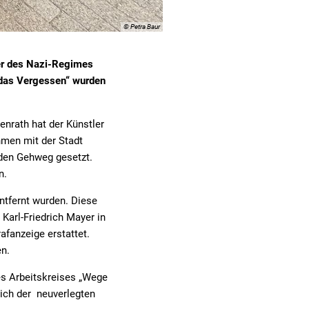
© Petra Baur
fer des Nazi-Regimes
 das Vergessen“ wurden
nrath hat der Künstler
hmen mit der Stadt
 den Gehweg gesetzt.
n.
tfernt wurden. Diese
Karl-Friedrich Mayer in
fanzeige erstattet.
n.
es Arbeitskreises „Wege
lich der neuverlegten