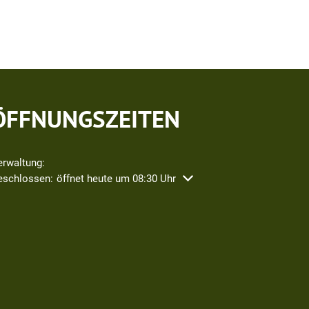
ÖFFNUNGSZEITEN
erwaltung:
icken, um weitere Öffnungs- oder Schließzeiten auszublenden
eschlossen:
öffnet heute um 08:30 Uhr