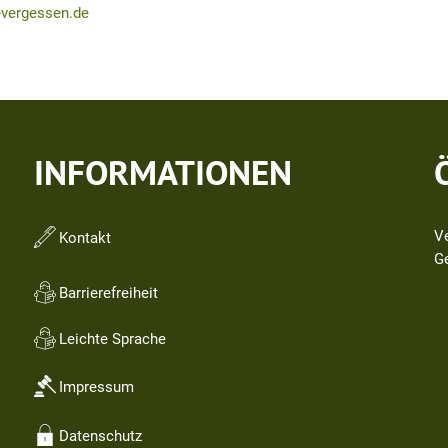
-vergessen.de
INFORMATIONEN
V
Kontakt
Kl
G
Barrierefreiheit
Leichte Sprache
Impressum
Datenschutz