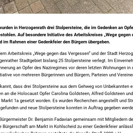
urden in Herzogenrath drei Stolpersteine, die im Gedenken an Op
estohlen. Auf besondere Initiative des Arbeitskreises „Wege gegen
und im Rahmen einer Gedenkfeier den Bürgern übergeben.
em Arbeitskreis „Wege gegen das Vergessen“ und der Stadt Herzoge
nrather Stadtgebiet bislang 25 Stolpersteine verlegt. Im Einverne
rinnerung an Opfer des Naziregimes vor deren letzten Wohnungen in
tiative von mehreren Bürgerinnen und Bürgern, Parteien und Vereine
kannt, dass drei Stolpersteine aus dem Gehweg von Unbekannten en
 an die Holocaust Opfer Carolina Goldsteen, Alfred Goldsteen und 
Markt 1a gesetzt worden. Es wurden Recherchen angestellt und Stra
efunden und neue Stolpersteine konnten in Auftrag gegeben werde
Bürgermeister Dr. Benjamin Fadavian gemeinsam mit Mitgliedern d
 Bürgerschaft am Markt in Kohlscheid zu einer Gedenkfeier anläss