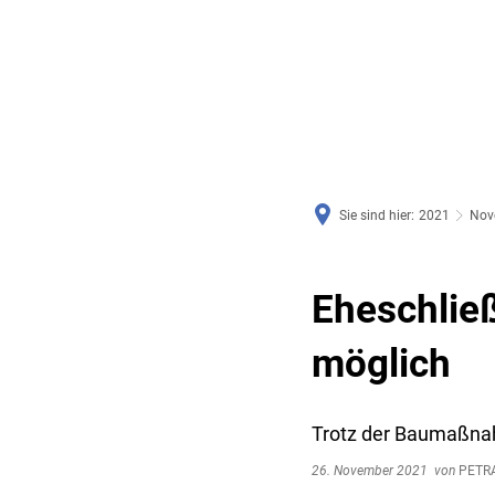
RATHAUS & SERVICE
BAUEN, PLANEN & UMWE
Sie sind hier:
2021
Nov
Eheschlie
möglich
Trotz der Baumaßnah
26. November 2021
von
PETR