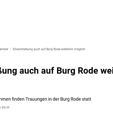
SOZIALES & BILDUNG
WIRTSCHAFT & VERKEHR
FREIZEIT 
LT
ember
Eheschließung auch auf Burg Rode weiterhin möglich
ßung auch auf Burg Rode wei
men finden Trauungen in der Burg Rode statt
A BAUR