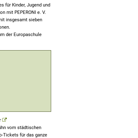
es für Kinder, Jugend und
ion mit PEPERONI e. V.
mit insgesamt sieben
onen.
rum der Europaschule
er
Kühn vom städtischen
o-Tickets für das ganze