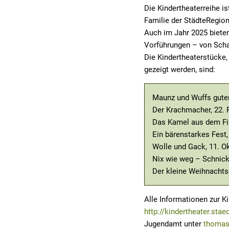
Die Kindertheaterreihe is
Familie der StädteRegio
Auch im Jahr 2025 biete
Vorführungen – von Scha
Die Kindertheaterstücke
gezeigt werden, sind:
Maunz und Wuffs guter
Der Krachmacher, 22. 
Das Kamel aus dem Fin
Ein bärenstarkes Fest,
Wolle und Gack, 11. O
Nix wie weg – Schnic
Der kleine Weihnachts
Alle Informationen zur K
http://kindertheater.sta
Jugendamt unter
thomas