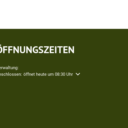
ÖFFNUNGSZEITEN
erwaltung:
icken, um weitere Öffnungs- oder Schließzeiten auszublenden
eschlossen:
öffnet heute um 08:30 Uhr