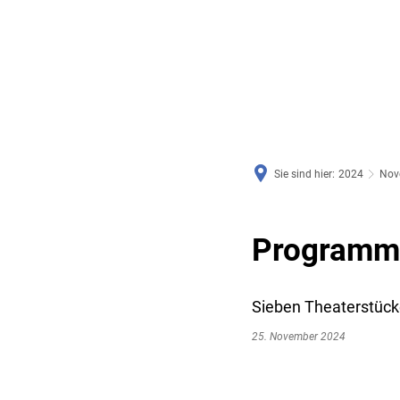
RATHAUS & SERVICE
BAUEN, PLANEN & UMWE
Sie sind hier:
2024
Nov
Programm 
Sieben Theaterstück
25. November 2024