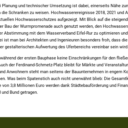
 Planung und technischer Umsetzung ist dabei, einerseits Nähe zum
in die Schranken zu weisen. Hochwasserereignisse 2018, 2021 und 
tuellen Hochwasserschutzes aufgezeigt. Mit Blick auf die steigen
 der Bau der Wurmpromenade auch genutzt werden, den Hochwasser
ger Abstimmung mit dem Wasserverband Eifel-Rur zu optimieren und 
bei ist man bei Architekten und Ingenieuren besonders froh, dass die
 gestalterischen Aufwertung des Uferbereichs vereinbar sein wird
s während der ersten Bauphase keine Einschränkungen für den fließ
uch der Ferdinand-Schmetz-Platz bleibt für Märkte und Veranstaltu
und Anwohnern steht man seitens der Bauunternehmen in engem Ko
n. Was beim Spatenstich auch nicht unerwähnt blieb: Die Gesamt
von 3,8 Millionen Euro werden dank Städtebauförderung und Fina
d und Bund getragen.