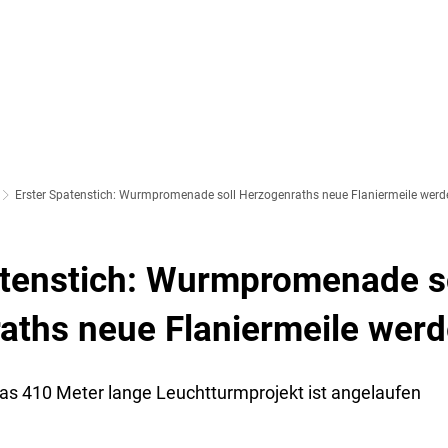
SOZIALES & BILDUNG
WIRTSCHAFT & VERKEHR
FREIZEIT 
LT
Erster Spatenstich: Wurmpromenade soll Herzogenraths neue Flaniermeile werd
atenstich: Wurmpromenade s
aths neue Flaniermeile wer
as 410 Meter lange Leuchtturmprojekt ist angelaufen