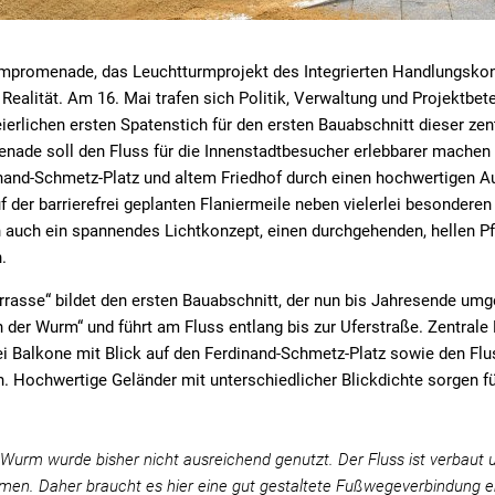
mpromenade, das Leuchtturmprojekt des Integrierten Handlungskon
Realität. Am 16. Mai trafen sich Politik, Verwaltung und Projektbet
ierlichen ersten Spatenstich für den ersten Bauabschnitt dieser z
de soll den Fluss für die Innenstadtbesucher erlebbarer machen u
nand-Schmetz-Platz und altem Friedhof durch einen hochwertigen A
f der barrierefrei geplanten Flaniermeile neben vielerlei besonderen
auch ein spannendes Lichtkonzept, einen durchgehenden, hellen Pf
.
asse“ bildet den ersten Bauabschnitt, der nun bis Jahresende umge
n der Wurm“ und führt am Fluss entlang bis zur Uferstraße. Zentrale
i Balkone mit Blick auf den Ferdinand-Schmetz-Platz sowie den Fl
. Hochwertige Geländer mit unterschiedlicher Blickdichte sorgen f
 Wurm wurde bisher nicht ausreichend genutzt. Der Fluss ist verbaut u
n. Daher braucht es hier eine gut gestaltete Fußwegeverbindung e