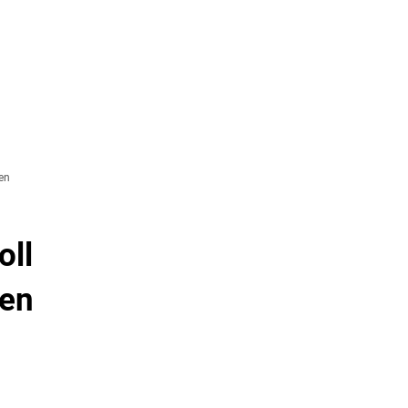
& TOURISMUS
en
oll
den