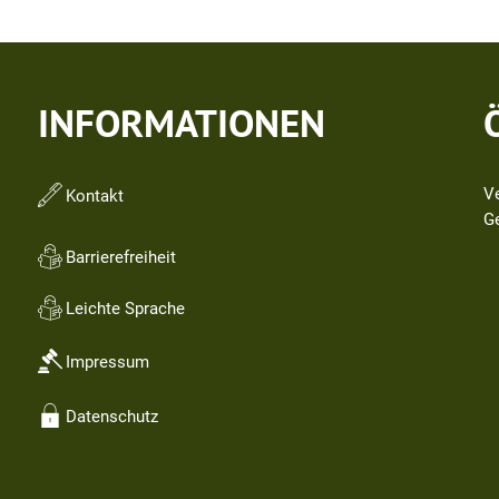
INFORMATIONEN
V
Kontakt
Kl
G
Barrierefreiheit
Leichte Sprache
Impressum
Datenschutz