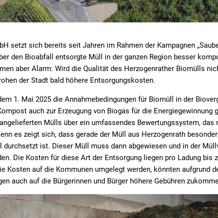
 setzt sich bereits seit Jahren im Rahmen der Kampagnen „Sauber
 über den Bioabfall entsorgte Müll in der ganzen Region besser kompo
en aber Alarm: Wird die Qualität des Herzogenrather Biomülls nic
rohen der Stadt bald höhere Entsorgungskosten.
dem 1. Mai 2025 die Annahmebedingungen für Biomüll in der Biover
Kompost auch zur Erzeugung von Biogas für die Energiegewinnung g
es angelieferten Mülls über ein umfassendes Bewertungssystem, da
enn es zeigt sich, dass gerade der Müll aus Herzogenrath besonders
l durchsetzt ist. Dieser Müll muss dann abgewiesen und in der Mül
en. Die Kosten für diese Art der Entsorgung liegen pro Ladung bis z
ie Kosten auf die Kommunen umgelegt werden, könnten aufgrund de
gen auch auf die Bürgerinnen und Bürger höhere Gebühren zukomme