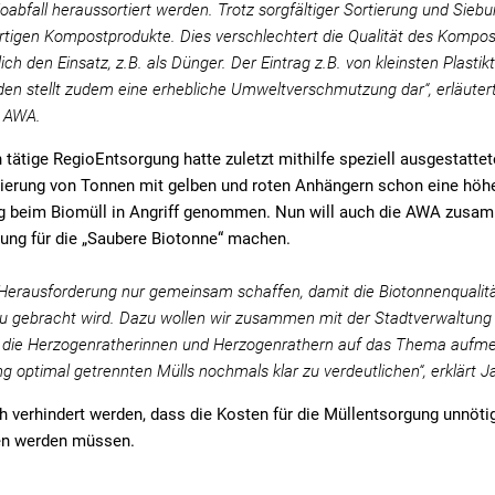
abfall heraussortiert werden. Trotz sorgfältiger Sortierung und Sieb
fertigen Kompostprodukte. Dies verschlechtert die Qualität des Kompo
ich den Einsatz, z.B. als Dünger. Der Eintrag z.B. von kleinsten Plasti
den stellt zudem eine erhebliche Umweltverschmutzung dar“, erläuter
r AWA.
 tätige RegioEntsorgung hatte zuletzt mithilfe speziell ausgestatte
ierung von Tonnen mit gelben und roten Anhängern schon eine höher
ng beim Biomüll in Angriff genommen. Nun will auch die AWA zusam
ng für die „Saubere Biotonne“ machen.
Herausforderung nur gemeinsam schaffen, damit die Biotonnenqualitä
au gebracht wird. Dazu wollen wir zusammen mit der Stadtverwaltu
t die Herzogenratherinnen und Herzogenrathern auf das Thema auf
g optimal getrennten Mülls nochmals klar zu verdeutlichen“, erklärt J
h verhindert werden, dass die Kosten für die Müllentsorgung unnöti
en werden müssen.