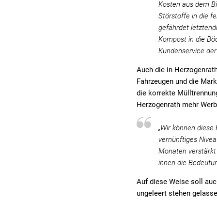
Kosten aus dem Bio
Störstoffe in die 
gefährdet letztendl
Kompost in die Bö
Kundenservice de
Auch die in Herzogenrath
Fahrzeugen und die Mark
die korrekte Mülltrennu
Herzogenrath mehr Werbu
„Wir können diese 
vernünftiges Nive
Monaten verstärk
ihnen die Bedeutun
Auf diese Weise soll auc
ungeleert stehen gelass