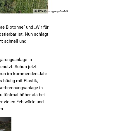
© AWA Entsorgung GmbH
e Biotonne“ und „Wir für
stierbar ist. Nun schlägt
ht schnell und
gärungsanlage in
enutzt. Schon jetzt
s nun im kommenden Jahr
 häufig mit Plastik,
lverbrennungsanlage in
u fünfmal höher als bei
r vielen Fehlwürfe und
n.