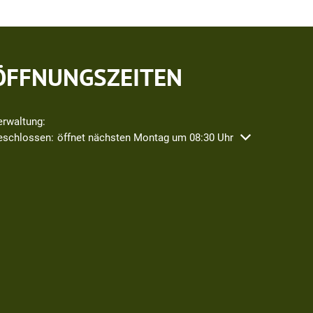
ÖFFNUNGSZEITEN
erwaltung:
icken, um weitere Öffnungs- oder Schließzeiten auszublenden
eschlossen:
öffnet nächsten Montag um 08:30 Uhr