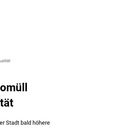
& TOURISMUS
alität
iomüll
tät
der Stadt bald höhere