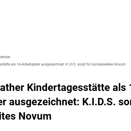
SOZIALES & BILDUNG
WIRTSCHAFT & VERKEHR
FREIZEIT 
LT
tember
stätte als 1A-Arbeitgeber ausgezeichnet: K.I.D.S. sorgt für bundesweites Novum
ther Kindertagesstätte als
r ausgezeichnet: K.I.D.S. so
ites Novum