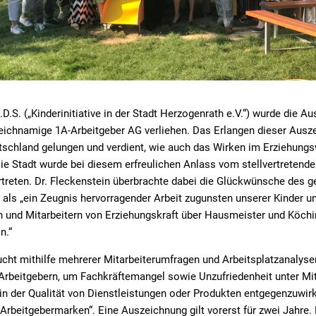
.D.S. („Kinderinitiative in der Stadt Herzogenrath e.V.“) wurde die A
leichnamige 1A-Arbeitgeber AG verliehen. Das Erlangen dieser Ausze
utschland gelungen und verdient, wie auch das Wirken im Erziehung
ie Stadt wurde bei diesem erfreulichen Anlass vom stellvertretende
treten. Dr. Fleckenstein überbrachte dabei die Glückwünsche des g
als „ein Zeugnis hervorragender Arbeit zugunsten unserer Kinder u
nen und Mitarbeitern von Erziehungskraft über Hausmeister und Köch
n.“
cht mithilfe mehrerer Mitarbeiterumfragen und Arbeitsplatzanalys
rbeitgebern, um Fachkräftemangel sowie Unzufriedenheit unter Mit
 der Qualität von Dienstleistungen oder Produkten entgegenzuwirke
 Arbeitgebermarken“. Eine Auszeichnung gilt vorerst für zwei Jahre.