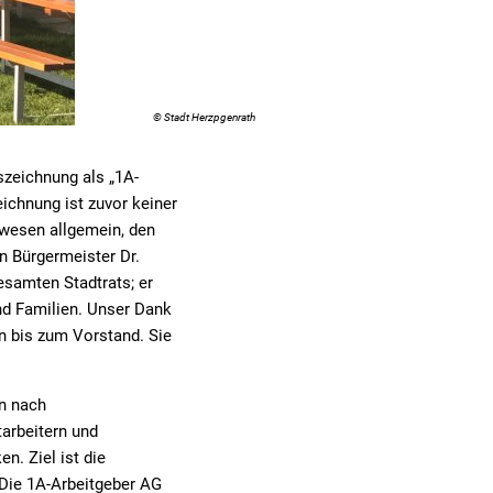
© Stadt Herzpgenrath
uszeichnung als „1A-
ichnung ist zuvor keiner
swesen allgemein, den
n Bürgermeister Dr.
esamten Stadtrats; er
nd Familien. Unser Dank
in bis zum Vorstand. Sie
en nach
arbeitern und
n. Ziel ist die
 Die 1A-Arbeitgeber AG