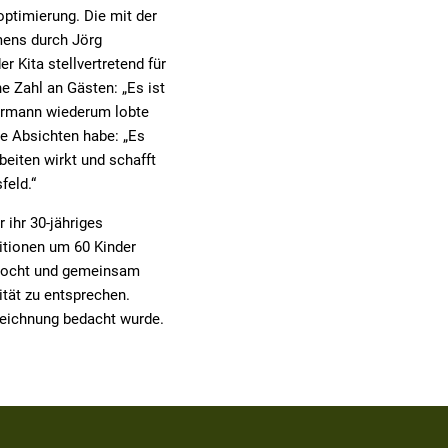
optimierung. Die mit der
ens durch Jörg
r Kita stellvertretend für
e Zahl an Gästen: „Es ist
htermann wiederum lobte
te Absichten habe: „Es
eiten wirkt und schafft
feld.“
r ihr 30-jähriges
itionen um 60 Kinder
gekocht und gemeinsam
tät zu entsprechen.
zeichnung bedacht wurde.