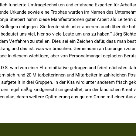
lich fundierte Umfragetechniken und erfahrene Experten für Arbeits
ende Urkunde sowie eine Trophäe wurden im Namen des Unternehm
nja Stiebert nahm diese Manifestationen guter Arbeit als Leiterin de
d Kollegen entgegen. Sie freute sich unter anderem auch über die hoh
s bedeutet uns viel, hier so viele Leute um uns zu haben.“ Jörg Sic
h dem Verfahren zu stellen. Dies sei ein Zeichen dafür, dass man bes
drang und das ist, was wir brauchen. Gemeinsam an Lösungen zu arb
rade in diesem wichtigen, aber von Personalmangel geplagten Berufs
.D.S. wird von einer Elterninitiative getragen und feiert nächstes Jah
n sich rund 20 Mitarbeiterinnen und Mitarbeiter in zahlreichen Pos
 aufgeteilt in drei Gruppen. In der Kita wird unter anderem frisch 
en regelmäßig kindgerecht umgestaltet, um der kindlichen Kreativi
ben also, deren weitere Optimierung aus gutem Grund mit einer Aus