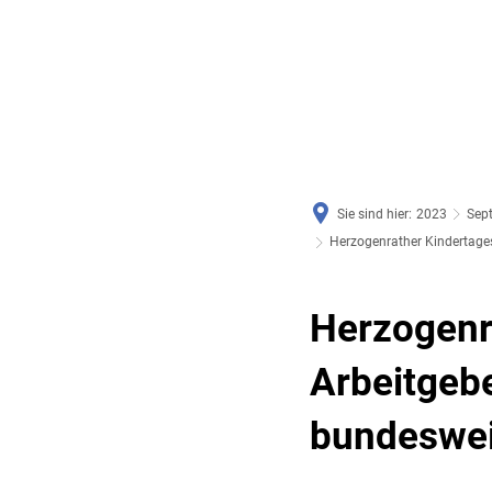
RATHAUS & SERVICE
BAUEN, PLANEN & UMWE
Sie sind hier:
2023
Sep
Herzogenrather Kindertages
Herzogenra
Arbeitgebe
bundeswe