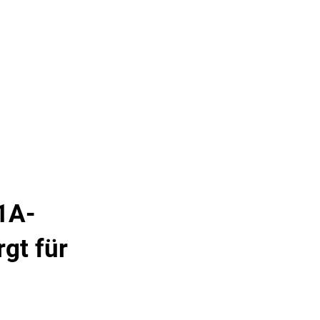
& TOURISMUS
 1A-
rgt für