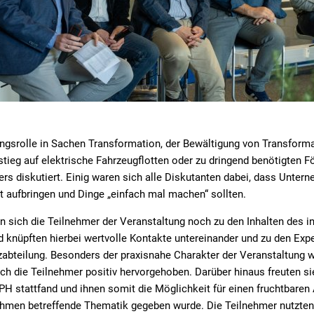
ungsrolle in Sachen Transformation, der Bewältigung von Transform
tieg auf elektrische Fahrzeugflotten oder zu dringend benötigten
ers diskutiert. Einig waren sich alle Diskutanten dabei, dass Untern
 aufbringen und Dinge „einfach mal machen“ sollten.
 sich die Teilnehmer der Veranstaltung noch zu den Inhalten des i
 knüpften hierbei wertvolle Kontakte untereinander und zu den Expe
abteilung. Besonders der praxisnahe Charakter der Veranstaltung w
 die Teilnehmer positiv hervorgehoben. Darüber hinaus freuten si
H stattfand und ihnen somit die Möglichkeit für einen fruchtbaren
nehmen betreffende Thematik gegeben wurde. Die Teilnehmer nutzte