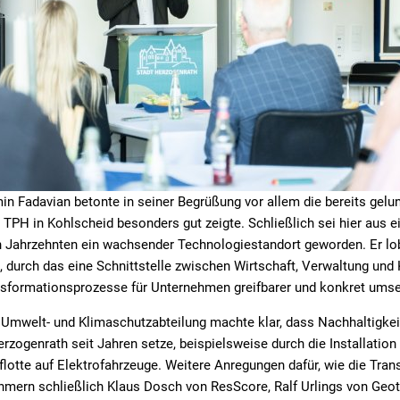
in Fadavian betonte in seiner Begrüßung vor allem die bereits gel
 TPH in Kohlscheid besonders gut zeigte. Schließlich sei hier aus
ten Jahrzehnten ein wachsender Technologiestandort geworden. Er l
, durch das eine Schnittstelle zwischen Wirtschaft, Verwaltung un
ansformationsprozesse für Unternehmen greifbarer und konkret umse
 Umwelt- und Klimaschutzabteilung machte klar, dass Nachhaltigkeit 
erzogenrath seit Jahren setze, beispielsweise durch die Installatio
lotte auf Elektrofahrzeuge. Weitere Anregungen dafür, wie die Tran
hmern schließlich Klaus Dosch von ResScore, Ralf Urlings von Geot