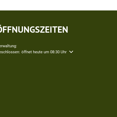
ÖFFNUNGSZEITEN
erwaltung:
icken, um weitere Öffnungs- oder Schließzeiten auszublenden
eschlossen:
öffnet heute um 08:30 Uhr