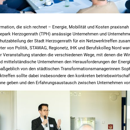
rmation, die sich rechnet – Energie, Mobilität und Kosten praxisna
iepark Herzogenrath (TPH) ansässige Unternehmen und Unternehme
hutzabteilung der Stadt Herzogenrath für ein Netzwerktreffen zus
eter von Politik, STAWAG, Regionetz, IHK und Berufskolleg Nord wa
r Veranstaltung standen die verschiedenen Wege, mit denen die Wir
nd mittelständische Unternehmen den Herausforderungen der Energ
aßgeblich von den städtischen Transformationsmanagerinnen Soph
ktreffen sollte dabei insbesondere den konkreten betriebswirtschaf
hne geben und den Erfahrungsaustausch zwischen Unternehmen vor