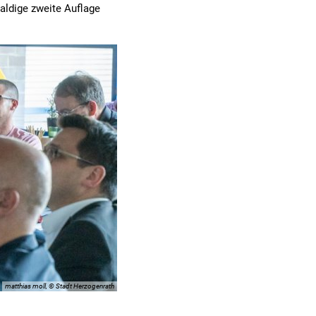
aldige zweite Auflage
matthias moll, © Stadt Herzogenrath