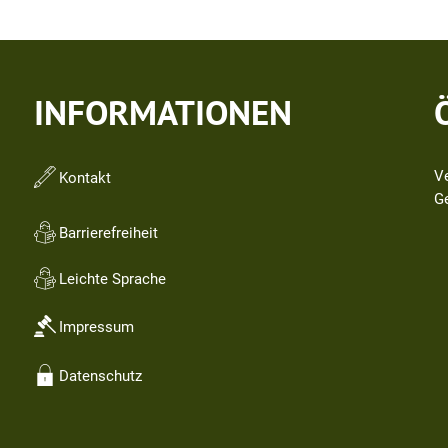
INFORMATIONEN
V
Kontakt
Kl
G
Barrierefreiheit
Leichte Sprache
Impressum
Datenschutz