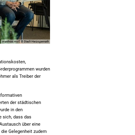
matthias moll, © Stadt Herzogenrath
ationskosten,
 Förderprogrammen wurden
ehmer als Treiber der
nformativen
rten der städtischen
urde in den
e sich, dass das
 Austausch über eine
n die Gelegenheit zudem