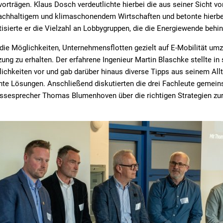
vorträgen. Klaus Dosch verdeutlichte hierbei die aus seiner Sicht vo
 nachhaltigem und klimaschonendem Wirtschaften und betonte hierbe
sierte er die Vielzahl an Lobbygruppen, die die Energiewende behin
e die Möglichkeiten, Unternehmensflotten gezielt auf E-Mobilität um
zung zu erhalten. Der erfahrene Ingenieur Martin Blaschke stellte in
chkeiten vor und gab darüber hinaus diverse Tipps aus seinem Allt
ente Lösungen. Anschließend diskutierten die drei Fachleute geme
ssesprecher Thomas Blumenhoven über die richtigen Strategien zur
.