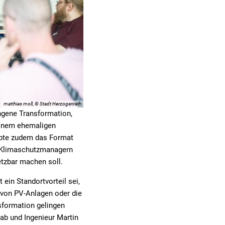
matthias moll, © Stadt Herzogenrath
ungene Transformation,
 einem ehemaligen
obte zudem das Format
d Klimaschutzmanagern
tzbar machen soll.
ein Standortvorteil sei,
n von PV-Anlagen oder die
sformation gelingen
ab und Ingenieur Martin