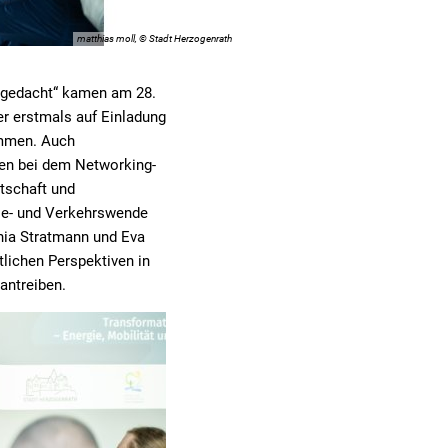
matthias moll, © Stadt Herzogenrath
h gedacht“ kamen am 28.
r erstmals auf Einladung
ammen. Auch
ren bei dem Networking-
tschaft und
ie- und Verkehrswende
ia Stratmann und Eva
tlichen Perspektiven in
antreiben.