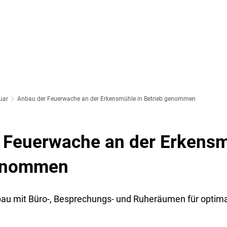
SOZIALES & BILDUNG
WIRTSCHAFT & VERKEHR
FREIZEIT 
LT
uar
Anbau der Feuerwache an der Erkensmühle in Betrieb genommen
 Feuerwache an der Erkensm
genommen
au mit Büro-, Besprechungs- und Ruheräumen für optim