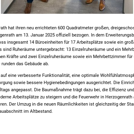
ath hat ihren neu errichteten 600 Quadratmeter großen, dreigesch
enrath am 13. Januar 2025 offiziell bezogen. In dem Erweiterungsb
ss insgesamt 14 Büroeinheiten für 17 Arbeitsplätze sowie ein gro
 sind Ruheräume untergebracht: 13 Einzelruheräume und ein Mehrb
en Kräfte und zwei Einzelruheräume sowie ein Mehrbettzimmer fü
 runden das Gebäude ab.
auf eine verbesserte Funktionalität, eine optimale Wohlfühlatmosph
rgung sowie bessere Hygienebedingungen ausgerichtet. Die Einrich
ags angepasst. Die Baumaßnahme trägt dazu bei, die Effizienz und
erne Arbeitsplätze zu steigern und die Feuerwehr in Herzogenrath a
eren. Der Umzug in die neuen Räumlichkeiten ist gleichzeitig der St
uabschnitt im Altbestand.