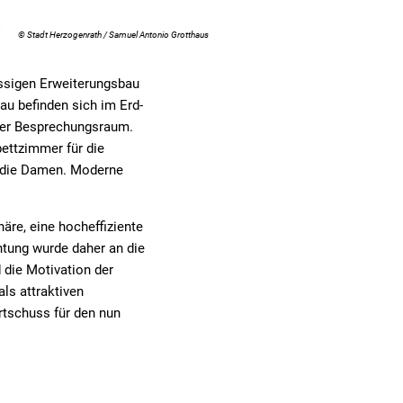
© Stadt Herzogenrath / Samuel Antonio Grotthaus
ossigen Erweiterungsbau
au befinden sich im Erd-
ßer Besprechungsraum.
ettzimmer für die
r die Damen. Moderne
äre, eine hocheffiziente
tung wurde daher an die
 die Motivation der
ls attraktiven
artschuss für den nun