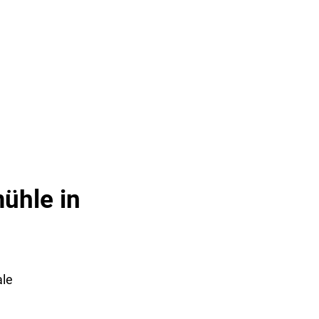
& TOURISMUS
ühle in
ale